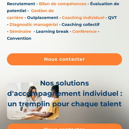
Recrutement
-
Bilan de compétences
-
Évaluation de
potentiel
-
Gestion de
carrière
-
Outplacement
-
Coaching individuel
-
QVT
-
Diagnostic managérial
-
Coaching collectif
-
Séminaire
-
Learning break
-
Conférence
-
Convention
Nous contacter
Nos solutions
d'accompagnement individuel :
un tremplin pour chaque talent