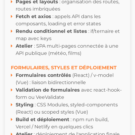
Pages et layouts
: organisation des routes,
routes imbriquées
Fetch et axios
: appels API dans les
composants, loading et error states
Rendu conditionnel et listes
: if/ternaire et
map avec keys
Atelie
r
: SPA multi-pages connectée à une
API publique (météo, films)
FORMULAIRES, STYLES ET DÉPLOIEMENT
F
ormulaires contrôlés
(React) / v-model
(Vue) : liaison bidirectionnelle
Validation de formulaires
avec react-hook-
form ou VeeValidate
S
tyling
: CSS Modules, styled-components
(React) ou scoped styles (Vue)
Build et déploiement
: npm run build,
Vercel / Netlify en quelques clics
Atelier
: déploiement de l'application finale