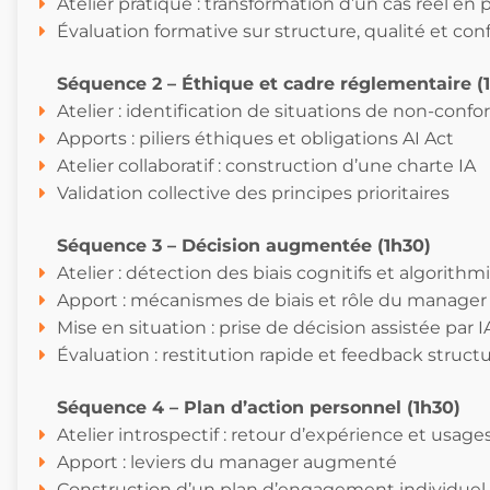
Atelier pratique : transformation d’un cas réel en
Évaluation formative sur structure, qualité et c
Séquence 2 – Éthique et cadre réglementaire (
Atelier : identification de situations de non-confo
Apports : piliers éthiques et obligations AI Act
Atelier collaboratif : construction d’une charte IA
Validation collective des principes prioritaires
Séquence 3 – Décision augmentée (1h30)
Atelier : détection des biais cognitifs et algorith
Apport : mécanismes de biais et rôle du manager
Mise en situation : prise de décision assistée par I
Évaluation : restitution rapide et feedback struct
Séquence 4 – Plan d’action personnel (1h30)
Atelier introspectif : retour d’expérience et usage
Apport : leviers du manager augmenté
Construction d’un plan d’engagement individuel