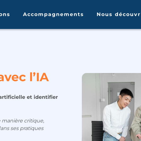
ons
Accompagnements
Nous découvr
vec l’IA
ificielle et identifier
e manière critique,
dans ses pratiques