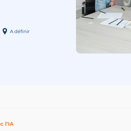
A définir
 l’IA