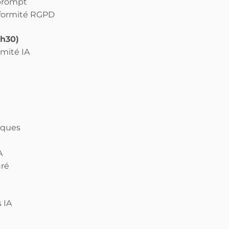
 prompt
onformité RGPD
1h30)
rmité IA
miques
A
uré
s IA